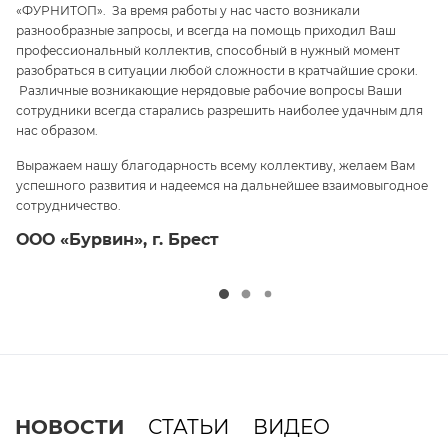
«ФУРНИТОП». За время работы у нас часто возникали
па
разнообразные запросы, и всегда на помощь приходил Ваш
ги
профессиональный коллектив, способный в нужный момент
ре
 и
разобраться в ситуации любой сложности в кратчайшие сроки.
п
Различные возникающие нерядовые рабочие вопросы Ваши
и 
сотрудники всегда старались разрешить наиболее удачным для
С
нас образом.
те
Выражаем нашу благодарность всему коллективу, желаем Вам
э
успешного развития и надеемся на дальнейшее взаимовыгодное
ср
сотрудничество.
О
ООО «Бурвин», г. Брест
НОВОСТИ
СТАТЬИ
ВИДЕО