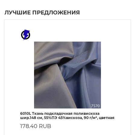
ЛУЧШИЕ ПРЕДЛОЖЕНИЯ
6010L Ткань подкладочная поливискоза
190T Т
шир.148 см, 55%ПЭ 45%вискоза, 90 г/м², цветная
ПЭ, 56 
178.40 RUB
57.4