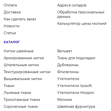
Оплата
Адреса складов
Доставка
Обработка персональных
данных
Как сделать заказ
Калькулятор цены молний
Новости
Статьи
КАТАЛОГ
Нитки швейные
Вельвет
Армированные нитки
Ткань для подкладки
Штапельные нитки
Дублерины
Текстурированные нитки
Флизелины
Вышивальные нитки
Утеплители
Ткани
Утеплители Isosoft
Льняные ткани
Утеплители Hoopon
Трикотажные ткани
Молнии
Сорочечные ткани
Швейная фурнитура