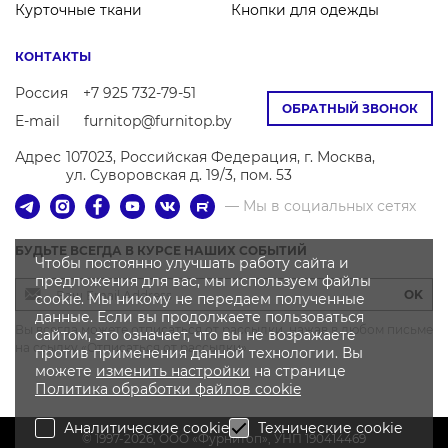
Курточные ткани
Кнопки для одежды
КОНТАКТЫ
Россия
+7 925 732-79-51
ОБРАТНЫЙ ЗВОНОК
E-mail
furnitop@furnitop.by
Адрес
107023, Российская Федерация, г. Москва,
ул. Суворовская д. 19/3, пом. 53
— Мы в социальных сетях
БУДЬТЕ ВСЕГДА В КУРСЕ НАШИХ СОБЫТИЙ
Чтобы постоянно улучшать работу сайта и
предложения для вас, мы используем файлы
OK
cookie. Мы никому не передаем полученные
данные. Если вы продолжаете пользоваться
Вы всегда можете отписаться от рассылки, нажав в любом письме
сайтом, это означает, что вы не возражаете
на ссылку «Отписаться от рассылки»
против применения данной технологии. Вы
можете
изменить настройки
на странице
Политика
обработки файлов
cookie
Аналитические cookie
Технические cookie
© 1997-2026, OOO «Фурнитоп», УНП 190414469