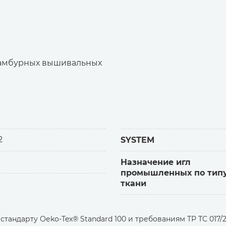
тамбурных вышивальных
2
SYSTEM
Назначение игл
промышленных по тип
ткани
 и стандартным крючком подходит для спиральной и
 толщины. Иглы № 70, 80, 90, 100, 110, 120.
тандарту Оеko-Tex® Standard 100 и требованиям ТР ТС 017/2
SCHMETZ