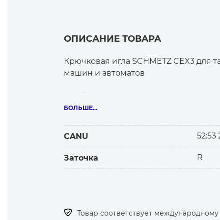
ОПИСАНИЕ ТОВАРА
Крючковая игла SCHMETZ CEX3 для 
машин и автоматов
Особенности иглы
— Игла с желобком в колбе.
БОЛЬШЕ...
— Стандартный тип крючка.
— R— стандартное круглое остриё.
52:53 
CANU
Назначение
R
Заточка
Крючковая игла с желобком в колбе
Выпускается для материалов различной
Товар соответствует международному с
Какие выгоды использования иглы 