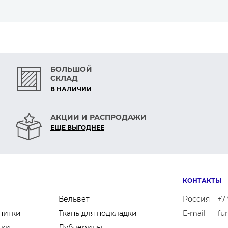
льно гладкой поверхностью,
 прочностью.
ий;
;
БОЛЬШОЙ
СКЛАД
В НАЛИЧИИ
иглы
ной нитки в соответствии с дизайном вышивки.
АКЦИИ И РАСПРОДАЖИ
материала. Чем толще и твёрже материал, тем больш
ЕЩЕ ВЫГОДНЕЕ
КОНТАКТЫ
Вельвет
Россия
+7 
нитки
Ткань для подкладки
E-mail
fu
тки
Дублерины