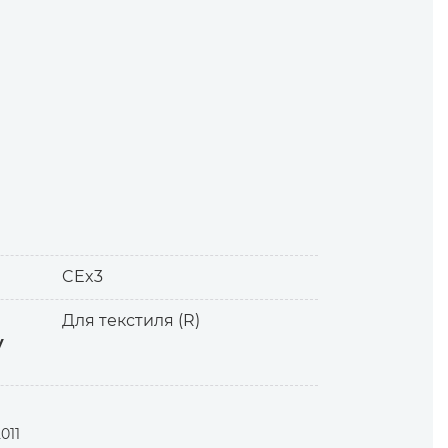
CEx3
Для текстиля (R)
у
 ленточной вышивки цепным стежком.
011