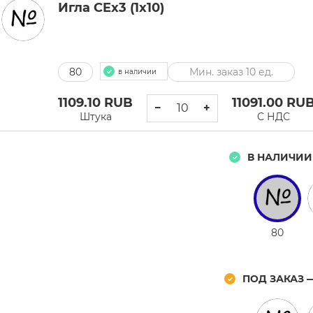
Игла CEx3 (1x10)
80
Мин. заказ 10 ед.
в наличии
1109.10
RUB
11091.00
RU
−
+
Штука
С НДС
В НАЛИЧИИ
80
ПОД ЗАКАЗ 