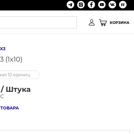
КОРЗИНА
X3
 (1x10)
аз 10 единиц
 / Штука
ДС
 ТОВАРА