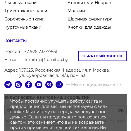
Льняные ткани
Утеплители Hoopon
Трикотажные ткани
Молнии
Сорочечные ткани
Швейная фурнитура
Курточные ткани
Кнопки для одежды
КОНТАКТЫ
Россия
+7 925 732-79-51
ОБРАТНЫЙ ЗВОНОК
E-mail
furnitop@furnitop.by
Адрес
107023, Российская Федерация, г. Москва,
ул. Суворовская д. 19/3, пом. 53
— Мы в социальных сетях
БУДЬТЕ ВСЕГДА В КУРСЕ НАШИХ СОБЫТИЙ
Чтобы постоянно улучшать работу сайта и
предложения для вас, мы используем файлы
OK
cookie. Мы никому не передаем полученные
данные. Если вы продолжаете пользоваться
Вы всегда можете отписаться от рассылки, нажав в любом письме
сайтом, это означает, что вы не возражаете
на ссылку «Отписаться от рассылки»
против применения данной технологии. Вы