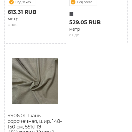
Под заказ
Под заказ
613.31 RUB
метр
529.05 RUB
с ндс
метр
с ндс
9906.01 Ткань
сорочечная, шир. 148-
150 см, 55%ПЭ