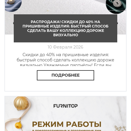
РАСПРОДАЖА! СКИДКИ ДО 40% НА
ПРИШИВНЫЕ ИЗДЕЛИЯ: БЫСТРЫЙ СПОСОБ
СДЕЛАТЬ ВАШУ КОЛЛЕКЦИЮ ДОРОЖЕ
ВИЗУАЛЬНО
10 Февраля 2026
Скидки до 40% на пришивные изделия:
быстрый способ сделать коллекцию дороже
визуально Уважаемые партнёры! Если вы
ищете способ как выделить свою коллекцию
ПОДРОБНЕЕ
среди масс-маркета, то пришивные
украшения легко решат данную задачу. Сейчас
действует специальная скидка до 40% на
пришивные изделия. Что дают пришивные
украшения производителю? Модель сразу
выглядит сложнее и дороже визуально.
Появляется фокусная точка, за которую
цепляется взгляд. Изделие легче выделить в
линейке и “упаковать” как дизайн. Проще
аргументировать цену выше рынка за счёт
визуальной ценности. Где они особенно