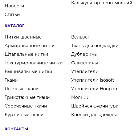
Калькулятор цены молний
Новости
Статьи
КАТАЛОГ
Нитки швейные
Вельвет
Армированные нитки
Ткань для подкладки
Штапельные нитки
Дублерины
Текстурированные нитки
Флизелины
Вышивальные нитки
Утеплители
Ткани
Утеплители Isosoft
Льняные ткани
Утеплители Hoopon
Трикотажные ткани
Молнии
Сорочечные ткани
Швейная фурнитура
Курточные ткани
Кнопки для одежды
КОНТАКТЫ