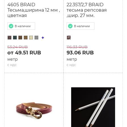
4605 BRAID
22.357/2,7 BRAID
Тесьма,ширина 12 мм ,
тесьма репсовая
цветная
,шир. 27 мм.
В наличии
В наличии
53.24 RUB
116.33 RUB
от 49.51 RUB
93.06 RUB
метр
метр
с ндс
с ндс