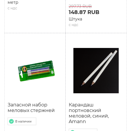
метр
297.73 RUB
с ндс
148.87 RUB
Штука
с ндс
Запасной набор
Карандаш
меловых стержней
портновский
меловой, синий,
Amann
В наличии