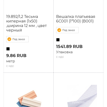
19.892/1,2 Тесьма
Вешалка платьевая
киперная (1х50)
6С001 (1*100) (В001)
,ширина 12 мм , цвет
черный
Под заказ
Под заказ
1541.89 RUB
Упаковка
9.86 RUB
с ндс
метр
с ндс