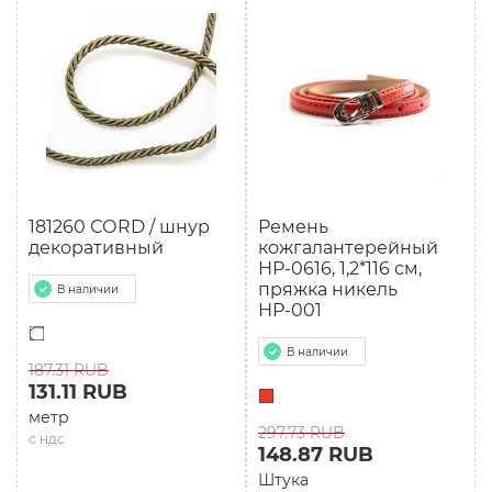
181260 СОRD / шнур
Ремень
декоративный
кожгалантерейный
НР-0616, 1,2*116 см,
пряжка никель
В наличии
НР-001
В наличии
187.31 RUB
131.11 RUB
метр
297.73 RUB
с ндс
148.87 RUB
Штука