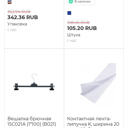
В наличии
352.94 RUB
342.36 RUB
108.45 RUB
Упаковка
105.20 RUB
с ндс
Штука
с ндс
Вешалка брючная
Контактная лента-
15С021А (1*100) (В021)
липучка K, ширина 20