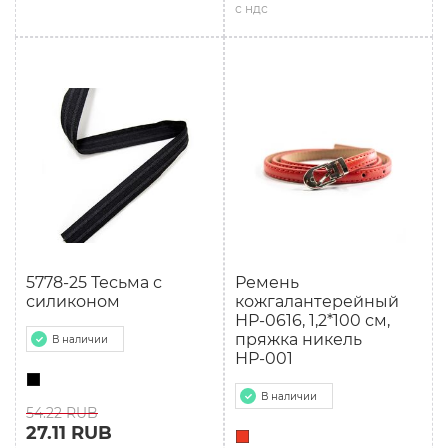
с ндс
5778-25 Тесьма с
Ремень
силиконом
кожгалантерейный
НР-0616, 1,2*100 см,
пряжка никель
В наличии
НР-001
В наличии
54.22 RUB
27.11 RUB