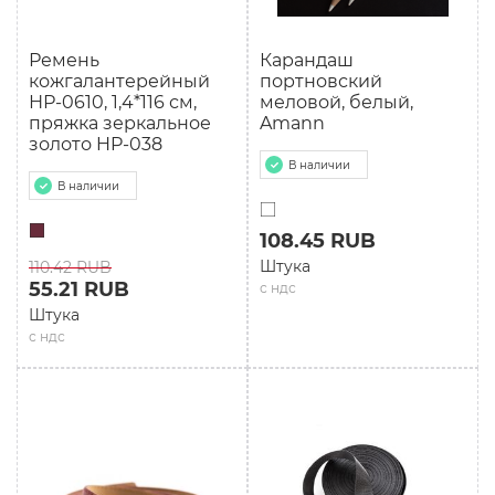
Ремень
Карандаш
кожгалантерейный
портновский
НР-0610, 1,4*116 см,
меловой, белый,
пряжка зеркальное
Amann
золото HP-038
В наличии
В наличии
108.45 RUB
Штука
110.42 RUB
55.21 RUB
с ндс
Штука
с ндс