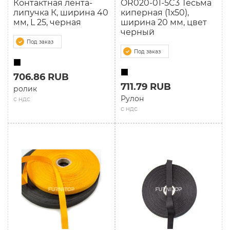
Контактная лента-
OR020-01-5C3 Тесьма
липучка К, ширина 40
киперная (1х50),
мм, L 25, черная
ширина 20 мм, цвет
черный
Под заказ
Под заказ
706.86 RUB
711.79 RUB
ролик
Рулон
с ндс
с ндс