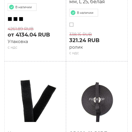
мм, L 25, белая
В наличии
В наличии
4261.89 RUB
от 4134.04 RUB
338.15 RUB
321.24 RUB
Упаковка
ролик
с ндс
с ндс