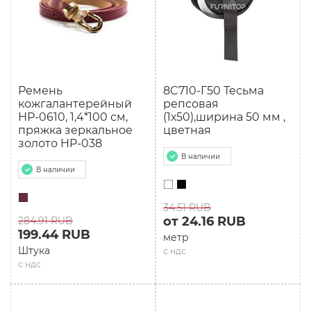
Ремень
8C710-Г50 Тесьма
кожгалантерейный
репсовая
НР-0610, 1,4*100 см,
(1х50),ширина 50 мм ,
пряжка зеркальное
цветная
золото HP-038
В наличии
В наличии
34.51 RUB
от 24.16 RUB
284.91 RUB
199.44 RUB
метр
Штука
с ндс
с ндс