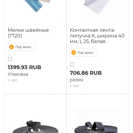
Мелки швейные
Контактная лента-
(1*120)
липучка К, ширина 40
мм, L 25, белая
Под заказ
Под заказ
1399.93 RUB
706.86 RUB
Упаковка
ролик
с ндс
с ндс