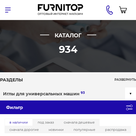
КАТАЛОГ
934
РАЗДЕЛЫ
РАЗВЕРНУТЬ
93
Иглы для универсальных машин
Фильтр
в наличии
под заказ
сначала дешевые
сначала дорогие
новинки
популярные
распродажа