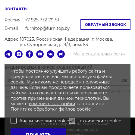
КОНТАКТЫ
Россия
+7 925 732-79-51
ОБРАТНЫЙ ЗВОНОК
E-mail
furnitop@furnitop.by
Адрес
107023, Российская Федерация, г. Москва,
ул. Суворовская д. 19/3, пом. 53
— Мы в социальных сетях
БУДЬТЕ ВСЕГДА В КУРСЕ НАШИХ СОБЫТИЙ
Чтобы постоянно улучшать работу сайта и
предложения для вас, мы используем файлы
OK
cookie. Мы никому не передаем полученные
данные. Если вы продолжаете пользоваться
Вы всегда можете отписаться от рассылки, нажав в любом письме
сайтом, это означает, что вы не возражаете
на ссылку «Отписаться от рассылки»
против применения данной технологии. Вы
можете
изменить настройки
на странице
Политика
обработки файлов
cookie
Аналитические cookie
Технические cookie
© 1997-2026, OOO «Фурнитоп», УНП 190414469
Политика конфиденциальности
Поддержка сайта