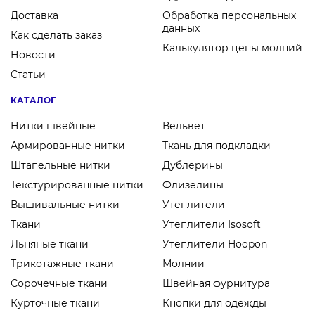
Доставка
Обработка персональных
данных
Как сделать заказ
Калькулятор цены молний
Новости
Статьи
КАТАЛОГ
Нитки швейные
Вельвет
Армированные нитки
Ткань для подкладки
Штапельные нитки
Дублерины
Текстурированные нитки
Флизелины
Вышивальные нитки
Утеплители
Ткани
Утеплители Isosoft
Льняные ткани
Утеплители Hoopon
Трикотажные ткани
Молнии
Сорочечные ткани
Швейная фурнитура
Курточные ткани
Кнопки для одежды