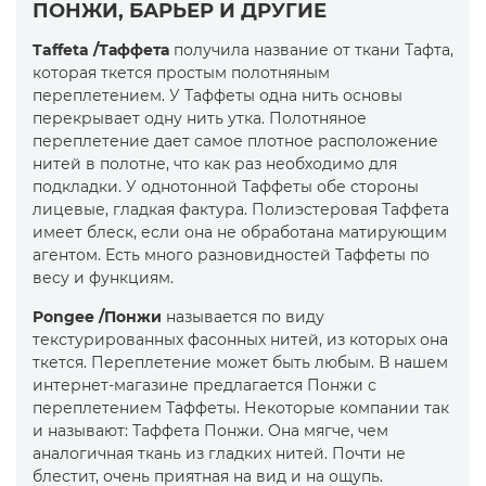
ПОНЖИ, БАРЬЕР И ДРУГИЕ
Taffeta /Таффета
получила название от ткани Тафта,
которая ткется простым полотняным
переплетением. У Таффеты одна нить основы
перекрывает одну нить утка. Полотняное
переплетение дает самое плотное расположение
нитей в полотне, что как раз необходимо для
подкладки. У однотонной Таффеты обе стороны
лицевые, гладкая фактура. Полиэстеровая Таффета
имеет блеск, если она не обработана матирующим
агентом. Есть много разновидностей Таффеты по
весу и функциям.
Pongee /Понжи
называется по виду
текстурированных фасонных нитей, из которых она
ткется. Переплетение может быть любым. В нашем
интернет-магазине предлагается Понжи с
переплетением Таффеты. Некоторые компании так
и называют: Таффета Понжи. Она мягче, чем
аналогичная ткань из гладких нитей. Почти не
блестит, очень приятная на вид и на ощупь.