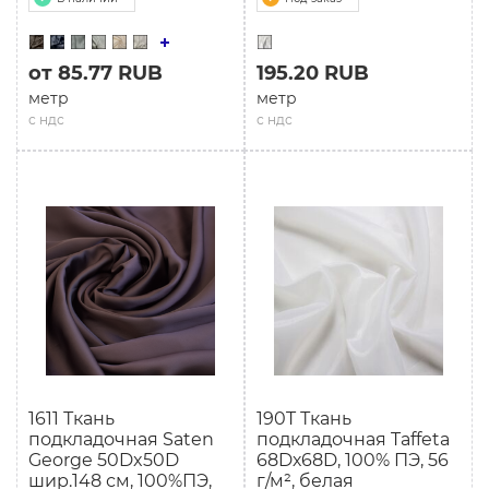
от 85.77 RUB
195.20 RUB
метр
метр
с ндс
с ндс
1611 Ткань
190T Ткань
подкладочная Saten
подкладочная Taffeta
George 50Dx50D
68Dх68D, 100% ПЭ, 56
шир.148 см, 100%ПЭ,
г/м², белая