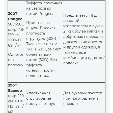
Таффета, сотканная
из узелковых
300T
нитей Pongee.
Предлагается 1) для
Pongee
изделий с
Приятная на
50Dx50D
утеплителем и пухом;
ощупь. Высокая
шир.148-
2) как более мягкая и
плотность
150 см,
добротная подкладка
структуры (300Т).
100% ПЭ,
для женских жакетов
Ткань мягче, чем
69 г/м²,
и другой одежды, в
190Т и 210Т, за счет
том числе, в
Однотон
более тонких
комбинации однотон/
и в
нитей (50D). Без
полоска.
полоску
эффекта
«стеклянности»
полиэстера.
290T
Барьер
Уплотненная
Для пуховых пакетов
шир. 150
структура, не
при изготовлении
см, 100%
пропускает пух.
одежды
ПЭ, 59 г/
м2