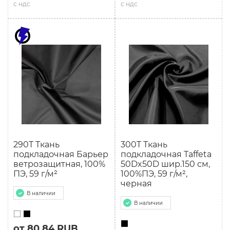
с ндс
с ндс
290T Ткань
300T Ткань
подкладочная Барьер
подкладочная Taffeta
ветрозащитная, 100%
50Dx50D шир.150 см,
ПЭ, 59 г/м²
100%ПЭ, 59 г/м²,
черная
В наличии
В наличии
от 80.84 RUB