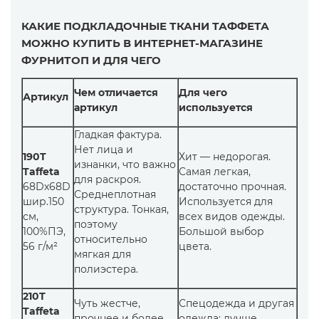
КАКИЕ ПОДКЛАДОЧНЫЕ ТКАНИ ТАФФЕТА
МОЖНО КУПИТЬ В ИНТЕРНЕТ-МАГАЗИНЕ
ФУРНИТОП И ДЛЯ ЧЕГО
Чем отличается
Для чего
Артикул
артикул
используется
Гладкая фактура.
Нет лица и
190T
Хит — недорогая.
изнанки, что важно
Taffeta
Самая легкая,
для раскроя.
68Dх68D
достаточно прочная.
Среднеплотная
шир.150
Используется для
структура. Тонкая,
см,
всех видов одежды.
поэтому
100%ПЭ,
Большой выбор
относительно
56 г/м²
цвета.
мягкая для
полиэстера.
210T
Чуть жестче,
Спецодежда и другая
Taffeta
прочнее и более
одежда; лучше