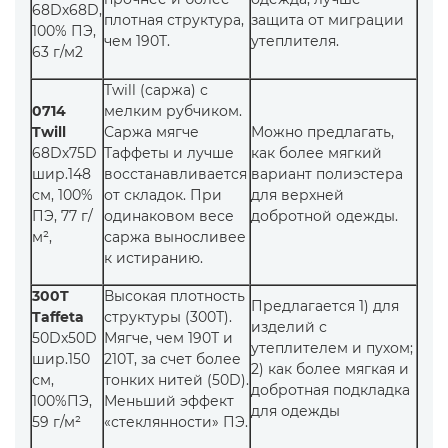
68Dх68D,
плотная структура,
защита от миграции
100% ПЭ,
чем 190Т.
утеплителя.
63 г/м2
Twill (саржа) с
0714
мелким рубчиком.
Twill
Саржа мягче
Можно предлагать,
68Dх75D
Таффеты и лучше
как более мягкий
шир.148
восстанавливается
вариант полиэстера
см, 100%
от складок. При
для верхней
ПЭ, 77 г/
одинаковом весе
добротной одежды.
м²,
саржа выносливее
к истиранию.
300T
Высокая плотность
Предлагается 1) для
Taffeta
структуры (300Т).
изделий с
50Dx50D
Мягче, чем 190Т и
утеплителем и пухом;
шир.150
210Т, за счет более
2) как более мягкая и
см,
тонких нитей (50D).
добротная подкладка
100%ПЭ,
Меньший эффект
для одежды
59 г/м²
«стеклянности» ПЭ.