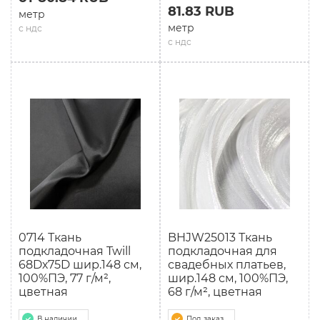
81.83 RUB
метр
метр
с ндс
с ндс
0714 Ткань
BHJW25013 Ткань
подкладочная Twill
подкладочная для
68Dх75D шир.148 см,
свадебных платьев,
100%ПЭ, 77 г/м²,
шир.148 см, 100%ПЭ,
цветная
68 г/м², цветная
В наличии
Под заказ