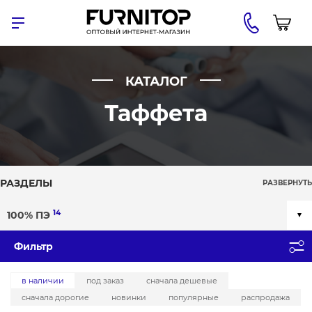
КАТАЛОГ
Таффета
РАЗДЕЛЫ
РАЗВЕРНУТЬ
14
100% ПЭ
Фильтр
в наличии
под заказ
сначала дешевые
сначала дорогие
новинки
популярные
распродажа