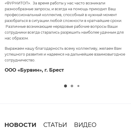
«ФУРНИТОП». За время работы у нас часто возникали
па
разнообразные запросы, и всегда на помощь приходил Ваш
ги
профессиональный коллектив, способный в нужный момент
ре
 и
разобраться в ситуации любой сложности в кратчайшие сроки.
п
Различные возникающие нерядовые рабочие вопросы Ваши
и 
сотрудники всегда старались разрешить наиболее удачным для
С
нас образом.
те
Выражаем нашу благодарность всему коллективу, желаем Вам
э
успешного развития и надеемся на дальнейшее взаимовыгодное
ср
сотрудничество.
О
ООО «Бурвин», г. Брест
НОВОСТИ
СТАТЬИ
ВИДЕО