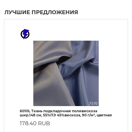
ЛУЧШИЕ ПРЕДЛОЖЕНИЯ
6010L Ткань подкладочная поливискоза
190T Т
шир.148 см, 55%ПЭ 45%вискоза, 90 г/м², цветная
ПЭ, 56 
178.40 RUB
57.4