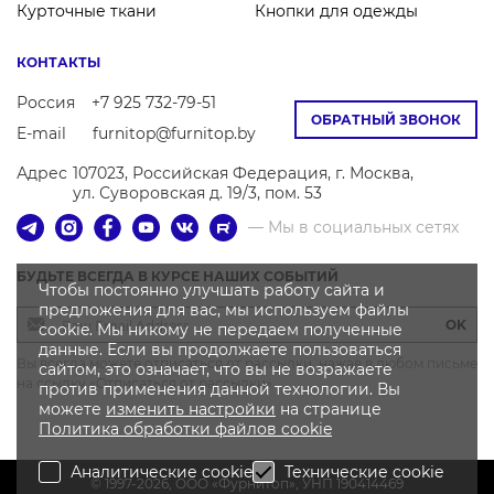
Курточные ткани
Кнопки для одежды
КОНТАКТЫ
Россия
+7 925 732-79-51
ОБРАТНЫЙ ЗВОНОК
E-mail
furnitop@furnitop.by
Адрес
107023, Российская Федерация, г. Москва,
ул. Суворовская д. 19/3, пом. 53
— Мы в социальных сетях
БУДЬТЕ ВСЕГДА В КУРСЕ НАШИХ СОБЫТИЙ
Чтобы постоянно улучшать работу сайта и
предложения для вас, мы используем файлы
OK
cookie. Мы никому не передаем полученные
данные. Если вы продолжаете пользоваться
Вы всегда можете отписаться от рассылки, нажав в любом письме
сайтом, это означает, что вы не возражаете
на ссылку «Отписаться от рассылки»
против применения данной технологии. Вы
можете
изменить настройки
на странице
Политика
обработки файлов
cookie
Аналитические cookie
Технические cookie
© 1997-2026, OOO «Фурнитоп», УНП 190414469