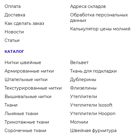
Оплата
Адреса складов
Доставка
Обработка персональных
данных
Как сделать заказ
Калькулятор цены молний
Новости
Статьи
КАТАЛОГ
Нитки швейные
Вельвет
Армированные нитки
Ткань для подкладки
Штапельные нитки
Дублерины
Текстурированные нитки
Флизелины
Вышивальные нитки
Утеплители
Ткани
Утеплители Isosoft
Льняные ткани
Утеплители Hoopon
Трикотажные ткани
Молнии
Сорочечные ткани
Швейная фурнитура