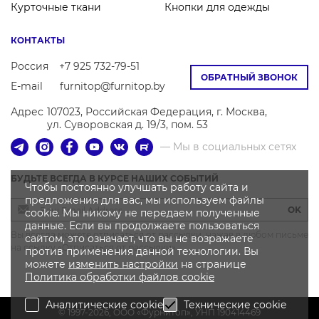
Курточные ткани
Кнопки для одежды
КОНТАКТЫ
Россия
+7 925 732-79-51
ОБРАТНЫЙ ЗВОНОК
E-mail
furnitop@furnitop.by
Адрес
107023, Российская Федерация, г. Москва,
ул. Суворовская д. 19/3, пом. 53
— Мы в социальных сетях
БУДЬТЕ ВСЕГДА В КУРСЕ НАШИХ СОБЫТИЙ
Чтобы постоянно улучшать работу сайта и
предложения для вас, мы используем файлы
OK
cookie. Мы никому не передаем полученные
данные. Если вы продолжаете пользоваться
Вы всегда можете отписаться от рассылки, нажав в любом письме
сайтом, это означает, что вы не возражаете
на ссылку «Отписаться от рассылки»
против применения данной технологии. Вы
можете
изменить настройки
на странице
Политика
обработки файлов
cookie
Аналитические cookie
Технические cookie
© 1997-2026, OOO «Фурнитоп», УНП 190414469