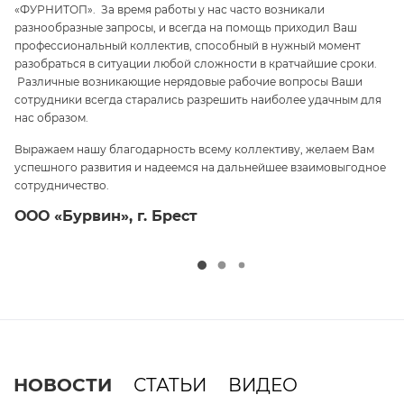
«ФУРНИТОП». За время работы у нас часто возникали
па
разнообразные запросы, и всегда на помощь приходил Ваш
ги
профессиональный коллектив, способный в нужный момент
ре
 и
разобраться в ситуации любой сложности в кратчайшие сроки.
п
Различные возникающие нерядовые рабочие вопросы Ваши
и 
сотрудники всегда старались разрешить наиболее удачным для
С
нас образом.
те
Выражаем нашу благодарность всему коллективу, желаем Вам
э
успешного развития и надеемся на дальнейшее взаимовыгодное
ср
сотрудничество.
О
ООО «Бурвин», г. Брест
НОВОСТИ
СТАТЬИ
ВИДЕО