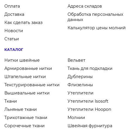
Оплата
Адреса складов
Доставка
Обработка персональных
данных
Как сделать заказ
Калькулятор цены молний
Новости
Статьи
КАТАЛОГ
Нитки швейные
Вельвет
Армированные нитки
Ткань для подкладки
Штапельные нитки
Дублерины
Текстурированные нитки
Флизелины
Вышивальные нитки
Утеплители
Ткани
Утеплители Isosoft
Льняные ткани
Утеплители Hoopon
Трикотажные ткани
Молнии
Сорочечные ткани
Швейная фурнитура