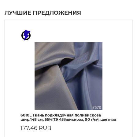
ЛУЧШИЕ ПРЕДЛОЖЕНИЯ
6010L Ткань подкладочная поливискоза
190T Т
шир.148 см, 55%ПЭ 45%вискоза, 90 г/м², цветная
ПЭ, 56 
177.46 RUB
57.1