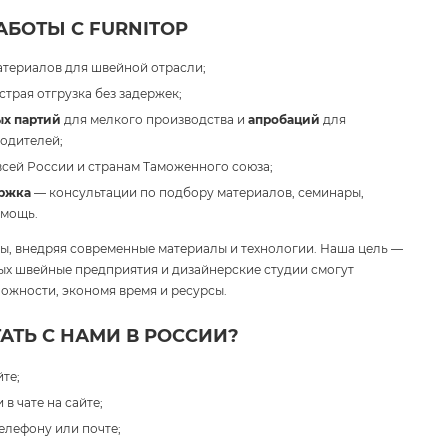
БОТЫ С FURNITOP
атериалов для швейной отрасли;
трая отгрузка без задержек;
х партий
для мелкого производства и
апробаций
для
одителей;
всей России и странам Таможенного союза;
ржка
— консультации по подбору материалов, семинары,
омощь.
, внедряя современные материалы и технологии. Наша цель —
рых швейные предприятия и дизайнерские студии смогут
ожности, экономя время и ресурсы.
АТЬ С НАМИ В РОССИИ?
те;
в чате на сайте;
елефону или почте;