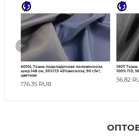
6010L Ткань подкладочная поливискоза
190T Ткань
шир.148 см, 55%ПЭ 45%вискоза, 90 г/м²,
100% ПЭ, 56
цветная
56.82 R
176.35 RUB
ОПТОВ