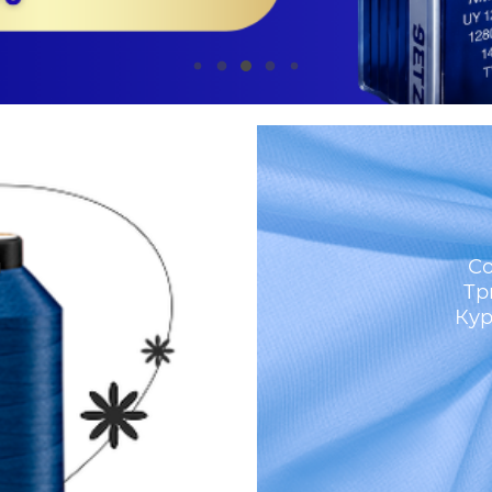
м
Со
Тр
Кур
И