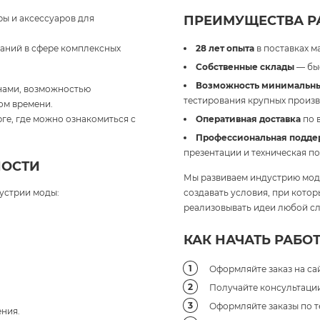
ы и аксессуаров для
ПРЕИМУЩЕСТВА РА
паний в сфере комплексных
28 лет опыта
в поставках м
Собственные склады
— быс
Возможность минимальны
нами, возможностью
тестирования крупных произв
ом времени.
ге, где можно ознакомиться с
Оперативная доставка
по 
Профессиональная подде
презентации и техническая п
НОСТИ
Мы развиваем индустрию моды
устрии моды:
создавать условия, при кото
реализовывать идеи любой сл
КАК НАЧАТЬ РАБОТ
Оформляйте заказ на сай
Получайте консультации 
Оформляйте заказы по т
ния.