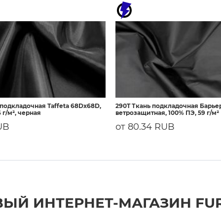
 подкладочная Taffeta 68Dх68D,
290T Ткань подкладочная Барье
 г/м², черная
ветрозащитная, 100% ПЭ, 59 г/м²
UB
от 80.34 RUB
ЫЙ ИНТЕРНЕТ-МАГАЗИН FU