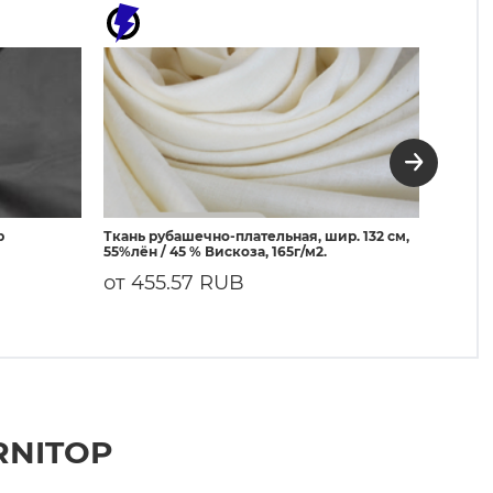
р
Ткань рубашечно-плательная, шир. 132 см,
3080 Д
55%лён / 45 % Вискоза, 165г/м2.
50г/м²
от 455.57 RUB
107.
RNITOP