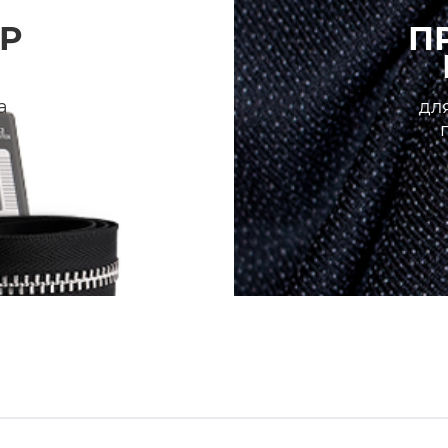
Р
П
а
для