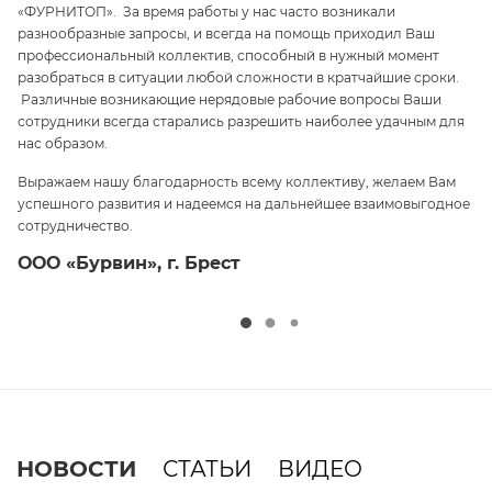
«ФУРНИТОП». За время работы у нас часто возникали
па
разнообразные запросы, и всегда на помощь приходил Ваш
ги
профессиональный коллектив, способный в нужный момент
ре
 и
разобраться в ситуации любой сложности в кратчайшие сроки.
п
Различные возникающие нерядовые рабочие вопросы Ваши
и 
сотрудники всегда старались разрешить наиболее удачным для
С
нас образом.
те
Выражаем нашу благодарность всему коллективу, желаем Вам
э
успешного развития и надеемся на дальнейшее взаимовыгодное
ср
сотрудничество.
О
ООО «Бурвин», г. Брест
НОВОСТИ
СТАТЬИ
ВИДЕО