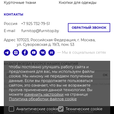
Курточные ткани
Кнопки для одежды
КОНТАКТЫ
Россия
+7 925 732-79-51
ОБРАТНЫЙ ЗВОНОК
E-mail
furnitop@furnitop.by
Адрес
107023, Российская Федерация, г. Москва,
ул. Суворовская д. 19/3, пом. 53
— Мы в социальных сетях
БУДЬТЕ ВСЕГДА В КУРСЕ НАШИХ СОБЫТИЙ
Чтобы постоянно улучшать работу сайта и
предложения для вас, мы используем файлы
OK
cookie. Мы никому не передаем полученные
данные. Если вы продолжаете пользоваться
Вы всегда можете отписаться от рассылки, нажав в любом письме
сайтом, это означает, что вы не возражаете
на ссылку «Отписаться от рассылки»
против применения данной технологии. Вы
можете
изменить настройки
на странице
Политика
обработки файлов
cookie
Аналитические cookie
Технические cookie
© 1997-2026, OOO «Фурнитоп», УНП 190414469