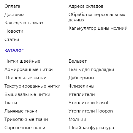
Оплата
Адреса складов
Доставка
Обработка персональных
данных
Как сделать заказ
Калькулятор цены молний
Новости
Статьи
КАТАЛОГ
Нитки швейные
Вельвет
Армированные нитки
Ткань для подкладки
Штапельные нитки
Дублерины
Текстурированные нитки
Флизелины
Вышивальные нитки
Утеплители
Ткани
Утеплители Isosoft
Льняные ткани
Утеплители Hoopon
Трикотажные ткани
Молнии
Сорочечные ткани
Швейная фурнитура