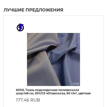
ЛУЧШИЕ ПРЕДЛОЖЕНИЯ
6010L Ткань подкладочная поливискоза
190T Т
шир.148 см, 55%ПЭ 45%вискоза, 90 г/м², цветная
ПЭ, 56 
177.46 RUB
57.1