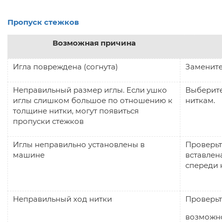
Пропуск стежков
Возможная причина
Игла повреждена (согнута)
Замените
Неправильный размер иглы.
Если ушко
Выберите
иглы слишком большое по отношению к
ниткам.
толщине нитки, могут появиться
пропуски стежков
Иглы неправильно установлены в
Проверьт
машине
вставлен
спере
Неправильный ход нитки
Проверьт
возможно