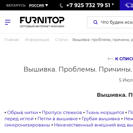
+7 925 732 79 51
БЕЛАРУСЬ
РОССИЯ
Главная
Информация
Статьи
Вышивка: проблемы, причины, 
К СПИС
Вышивка. Проблемы. Причины.
5 Июл
Вышивка. П
▪
Обрыв нитки
▪
Пропуск стежков
▪
Ткань морщится
▪
П
перед иглой
▪
Петли в вышивке
▪
Грубая вышивка
▪
Неж
синхронизированы
▪
Некачественный внешний вид в