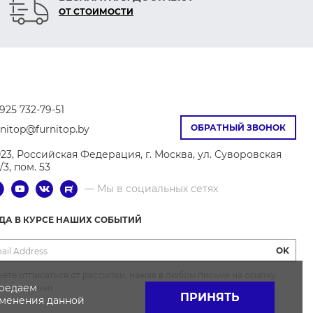
ОТ СТОИМОСТИ
925 732-79-51
ОБРАТНЫЙ ЗВОНОК
rnitop@furnitop.by
023, Российская Федерация, г. Москва, ул. Суворовская
9/3, пом. 53
— Мы в социальных сетях
ГДА В КУРСЕ НАШИХ СОБЫТИЙ
OK
ете отписаться от рассылки, нажав в любом письме на ссылку
ередаем
от рассылки»
ПРИНЯТЬ
именения данной