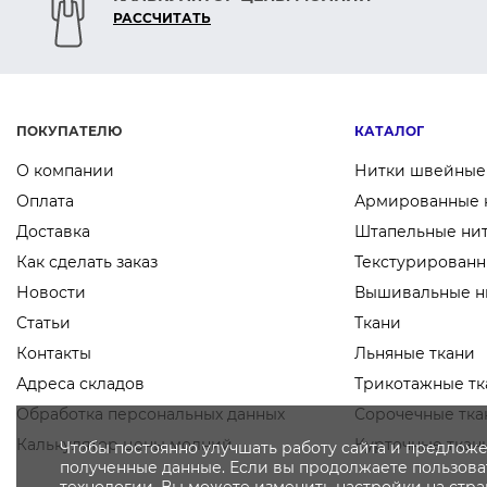
РАСCЧИТАТЬ
ПОКУПАТЕЛЮ
КАТАЛОГ
О компании
Нитки швейные
Оплата
Армированные 
Доставка
Штапельные ни
Как сделать заказ
Текстурированн
Новости
Вышивальные н
Статьи
Ткани
Контакты
Льняные ткани
Адреса складов
Трикотажные тк
Обработка персональных данных
Сорочечные тка
Калькулятор цены молний
Курточные ткан
Чтобы постоянно улучшать работу сайта и предложе
полученные данные. Если вы продолжаете пользоват