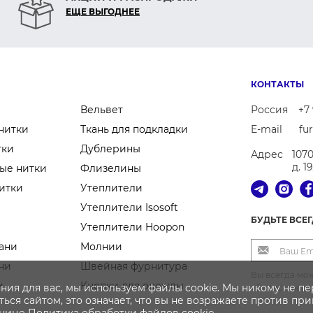
ЕЩЕ ВЫГОДНЕЕ
КОНТАКТЫ
Вельвет
Россия
+7 
нитки
Ткань для подкладки
E-mail
fu
тки
Дублерины
Адрес
107
д. 1
ые нитки
Флизелины
итки
Утеплители
Утеплители Isosoft
БУДЬТЕ ВСЕ
Утеплители Hoopon
ани
Молнии
ни
Швейная фурнитура
Вы всегда мож
и
Кнопки для одежды
ния для вас, мы используем файлы cookie. Мы никому не п
«Отписаться 
ься сайтом, это означает, что вы не возражаете против пр