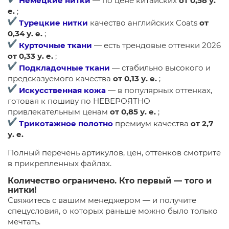
Немецкие нитки
— по цене китайских
от 0,58 у.
е.
;
Турецкие нитки
качество английских Coats
от
0,34 у. е.
;
Курточные ткани
— есть трендовые оттенки 2026
от 0,33 у. е.
;
Подкладочные ткани
— стабильно высокого и
предсказуемого качества
от 0,13 у. е.
;
Искусственная кожа
— в популярных оттенках,
готовая к пошиву по НЕВЕРОЯТНО
привлекательным ценам
от 0,85 у. е.
;
Трикотажное полотно
премиум качества
от 2,7
у. е.
Полный перечень артикулов, цен, оттенков смотрите
в прикрепленных файлах.
Количество ограничено. Кто первый — того и
нитки!
Свяжитесь с вашим менеджером — и получите
спецусловия, о которых раньше можно было только
мечтать.