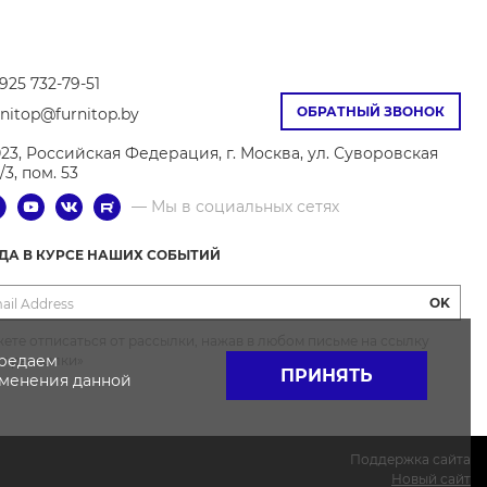
925 732-79-51
ОБРАТНЫЙ ЗВОНОК
rnitop@furnitop.by
023, Российская Федерация, г. Москва, ул. Суворовская
9/3, пом. 53
— Мы в социальных сетях
ГДА В КУРСЕ НАШИХ СОБЫТИЙ
OK
ете отписаться от рассылки, нажав в любом письме на ссылку
ередаем
от рассылки»
ПРИНЯТЬ
именения данной
Поддержка сайта
Новый сайт