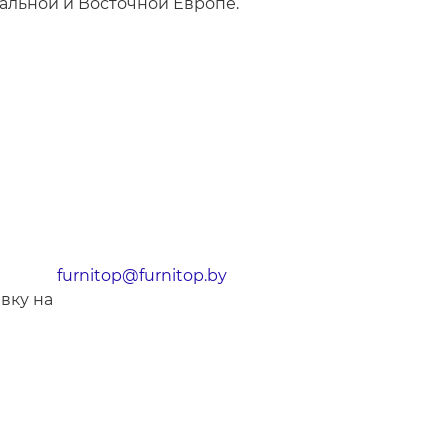
ральной и Восточной Европе.
furnitop@furnitop.by
явку на