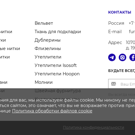
КОНТАКТЫ
Вельвет
Россия
+7 
нитки
Ткань для подкладки
E-mail
fu
тки
Дублерины
Адрес
107
д. 1
ые нитки
Флизелины
итки
Утеплители
Утеплители Isosoft
БУДЬТЕ ВСЕ
Утеплители Hoopon
ани
Молнии
ни
Швейная фурнитура
Вы всегда мож
и
Кнопки для одежды
ния для вас, мы используем файлы cookie. Мы никому не п
«Отписаться 
ься сайтом, это означает, что вы не возражаете против пр
анице
Политика
обработки файлов
cookie
Политика конфиденциальности