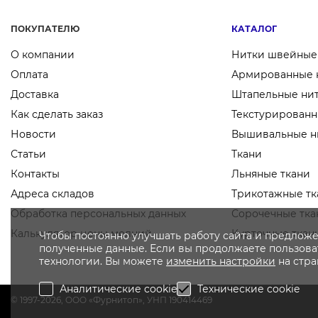
ПОКУПАТЕЛЮ
КАТАЛОГ
О компании
Нитки швейные
Оплата
Армированные 
Доставка
Штапельные ни
Как сделать заказ
Текстурированн
Новости
Вышивальные н
Статьи
Ткани
Контакты
Льняные ткани
Адреса складов
Трикотажные тк
Обработка персональных данных
Сорочечные тка
Калькулятор цены молний
Курточные ткан
Чтобы постоянно улучшать работу сайта и предложе
полученные данные. Если вы продолжаете пользоват
технологии. Вы можете
изменить настройки
на стр
Аналитические cookie
Технические cookie
© 1997-2026, OOO «Фурнитоп», УНП 190414469